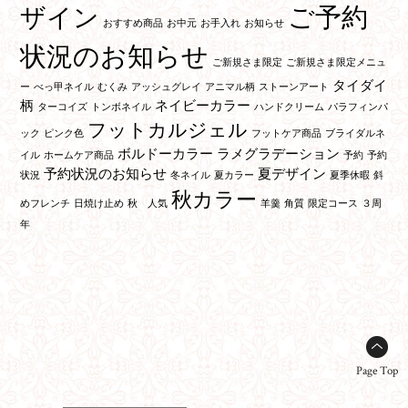
ご予約
ザイン
おすすめ商品
お中元
お手入れ
お知らせ
状況のお知らせ
ご新規さま限定
ご新規さま限定メニュ
タイダイ
ー
べっ甲ネイル
むくみ
アッシュグレイ
アニマル柄
ストーンアート
柄
ネイビーカラー
ターコイズ
トンボネイル
ハンドクリーム
パラフィンパ
フットカルジェル
ック
ピンク色
フットケア商品
ブライダルネ
ボルドーカラー
ラメグラデーション
イル
ホームケア商品
予約
予約
予約状況のお知らせ
夏デザイン
状況
冬ネイル
夏カラー
夏季休暇
斜
秋カラー
めフレンチ
日焼け止め
秋 人気
羊羹
角質
限定コース
３周
年
Page Top