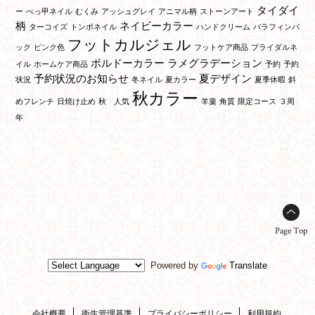
タイダイ
ー
べっ甲ネイル
むくみ
アッシュグレイ
アニマル柄
ストーンアート
柄
ネイビーカラー
ターコイズ
トンボネイル
ハンドクリーム
パラフィンパ
フットカルジェル
ック
ピンク色
フットケア商品
ブライダルネ
ボルドーカラー
ラメグラデーション
イル
ホームケア商品
予約
予約
予約状況のお知らせ
夏デザイン
状況
冬ネイル
夏カラー
夏季休暇
斜
秋カラー
めフレンチ
日焼け止め
秋 人気
羊羹
角質
限定コース
３周
年
Page Top
Powered by
Translate
会社概要
衛生管理基準
プライバシーポリシー
利用規約