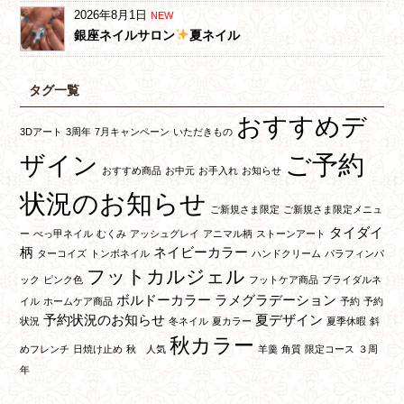
2026年8月1日
NEW
銀座ネイルサロン
夏ネイル
タグ一覧
おすすめデ
3Dアート
3周年
7月キャンペーン
いただきもの
ご予約
ザイン
おすすめ商品
お中元
お手入れ
お知らせ
状況のお知らせ
ご新規さま限定
ご新規さま限定メニュ
タイダイ
ー
べっ甲ネイル
むくみ
アッシュグレイ
アニマル柄
ストーンアート
柄
ネイビーカラー
ターコイズ
トンボネイル
ハンドクリーム
パラフィンパ
フットカルジェル
ック
ピンク色
フットケア商品
ブライダルネ
ボルドーカラー
ラメグラデーション
イル
ホームケア商品
予約
予約
予約状況のお知らせ
夏デザイン
状況
冬ネイル
夏カラー
夏季休暇
斜
秋カラー
めフレンチ
日焼け止め
秋 人気
羊羹
角質
限定コース
３周
年