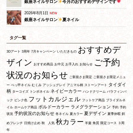
銀座ネイルサロン
今月のおすすめデザインです
2026年8月1日
NEW
銀座ネイルサロン
夏ネイル
タグ一覧
おすすめデ
3Dアート
3周年
7月キャンペーン
いただきもの
ご予約
ザイン
おすすめ商品
お中元
お手入れ
お知らせ
状況のお知らせ
ご新規さま限定
ご新規さま限定メニュ
タイダイ
ー
べっ甲ネイル
むくみ
アッシュグレイ
アニマル柄
ストーンアート
柄
ネイビーカラー
ターコイズ
トンボネイル
ハンドクリーム
パラフィンパ
フットカルジェル
ック
ピンク色
フットケア商品
ブライダルネ
ボルドーカラー
ラメグラデーション
イル
ホームケア商品
予約
予約
予約状況のお知らせ
夏デザイン
状況
冬ネイル
夏カラー
夏季休暇
斜
秋カラー
めフレンチ
日焼け止め
秋 人気
羊羹
角質
限定コース
３周
年