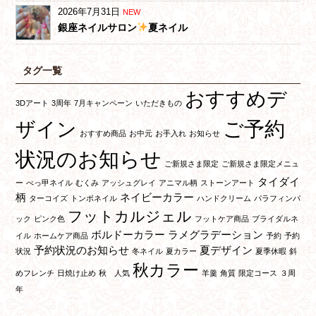
2026年7月31日
NEW
銀座ネイルサロン
夏ネイル
タグ一覧
おすすめデ
3Dアート
3周年
7月キャンペーン
いただきもの
ご予約
ザイン
おすすめ商品
お中元
お手入れ
お知らせ
状況のお知らせ
ご新規さま限定
ご新規さま限定メニュ
タイダイ
ー
べっ甲ネイル
むくみ
アッシュグレイ
アニマル柄
ストーンアート
柄
ネイビーカラー
ターコイズ
トンボネイル
ハンドクリーム
パラフィンパ
フットカルジェル
ック
ピンク色
フットケア商品
ブライダルネ
ボルドーカラー
ラメグラデーション
イル
ホームケア商品
予約
予約
予約状況のお知らせ
夏デザイン
状況
冬ネイル
夏カラー
夏季休暇
斜
秋カラー
めフレンチ
日焼け止め
秋 人気
羊羹
角質
限定コース
３周
年