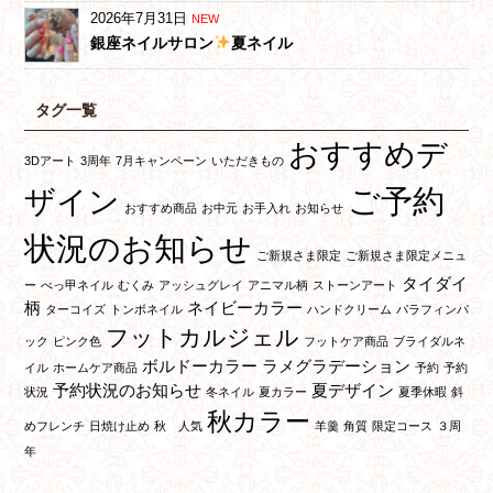
2026年7月31日
NEW
銀座ネイルサロン
夏ネイル
タグ一覧
おすすめデ
3Dアート
3周年
7月キャンペーン
いただきもの
ご予約
ザイン
おすすめ商品
お中元
お手入れ
お知らせ
状況のお知らせ
ご新規さま限定
ご新規さま限定メニュ
タイダイ
ー
べっ甲ネイル
むくみ
アッシュグレイ
アニマル柄
ストーンアート
柄
ネイビーカラー
ターコイズ
トンボネイル
ハンドクリーム
パラフィンパ
フットカルジェル
ック
ピンク色
フットケア商品
ブライダルネ
ボルドーカラー
ラメグラデーション
イル
ホームケア商品
予約
予約
予約状況のお知らせ
夏デザイン
状況
冬ネイル
夏カラー
夏季休暇
斜
秋カラー
めフレンチ
日焼け止め
秋 人気
羊羹
角質
限定コース
３周
年