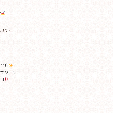
す
ります♪
専門店
プジェル
用
—