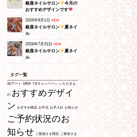
銀座ネイルサロン
今月の
おすすめデザインです
2026年8月1日
NEW
銀座ネイルサロン
夏ネイ
ル
2026年7月31日
NEW
銀座ネイルサロン
夏ネイ
ル
タグ一覧
3Dアート
3周年
7月キャンペーン
いただきも
おすすめデザイ
の
ン
おすすめ商品
お中元
お手入れ
お知らせ
ご予約状況のお
知らせ
ご新規さま限定
ご新規さま