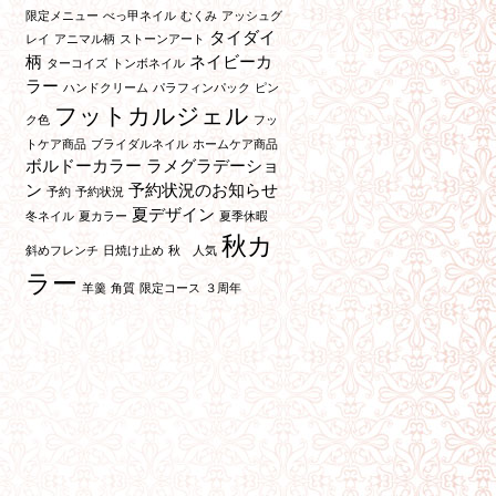
限定メニュー
べっ甲ネイル
むくみ
アッシュグ
タイダイ
レイ
アニマル柄
ストーンアート
柄
ネイビーカ
ターコイズ
トンボネイル
ラー
ハンドクリーム
パラフィンパック
ピン
フットカルジェル
ク色
フッ
トケア商品
ブライダルネイル
ホームケア商品
ボルドーカラー
ラメグラデーショ
ン
予約状況のお知らせ
予約
予約状況
夏デザイン
冬ネイル
夏カラー
夏季休暇
秋カ
斜めフレンチ
日焼け止め
秋 人気
ラー
羊羹
角質
限定コース
３周年