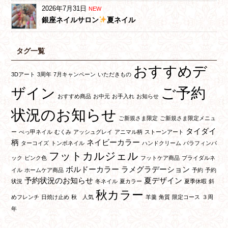
2026年7月31日
NEW
銀座ネイルサロン
夏ネイル
タグ一覧
おすすめデ
3Dアート
3周年
7月キャンペーン
いただきもの
ご予約
ザイン
おすすめ商品
お中元
お手入れ
お知らせ
状況のお知らせ
ご新規さま限定
ご新規さま限定メニュ
タイダイ
ー
べっ甲ネイル
むくみ
アッシュグレイ
アニマル柄
ストーンアート
柄
ネイビーカラー
ターコイズ
トンボネイル
ハンドクリーム
パラフィンパ
フットカルジェル
ック
ピンク色
フットケア商品
ブライダルネ
ボルドーカラー
ラメグラデーション
イル
ホームケア商品
予約
予約
予約状況のお知らせ
夏デザイン
状況
冬ネイル
夏カラー
夏季休暇
斜
秋カラー
めフレンチ
日焼け止め
秋 人気
羊羹
角質
限定コース
３周
年