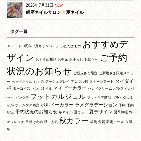
2026年7月31日
NEW
銀座ネイルサロン
夏ネイル
タグ一覧
おすすめデ
3Dアート
3周年
7月キャンペーン
いただきもの
ご予約
ザイン
おすすめ商品
お中元
お手入れ
お知らせ
状況のお知らせ
ご新規さま限定
ご新規さま限定メニュ
タイダイ
ー
べっ甲ネイル
むくみ
アッシュグレイ
アニマル柄
ストーンアート
柄
ネイビーカラー
ターコイズ
トンボネイル
ハンドクリーム
パラフィンパ
フットカルジェル
ック
ピンク色
フットケア商品
ブライダルネ
ボルドーカラー
ラメグラデーション
イル
ホームケア商品
予約
予約
予約状況のお知らせ
夏デザイン
状況
冬ネイル
夏カラー
夏季休暇
斜
秋カラー
めフレンチ
日焼け止め
秋 人気
羊羹
角質
限定コース
３周
年