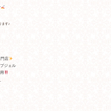
す
ります♪
専門店
プジェル
用
—