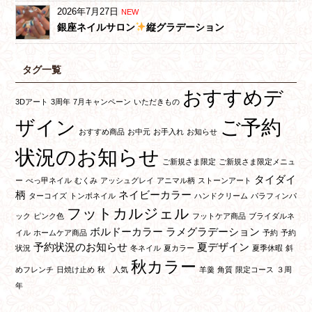
2026年7月27日
NEW
銀座ネイルサロン
縦グラデーション
タグ一覧
おすすめデ
3Dアート
3周年
7月キャンペーン
いただきもの
ご予約
ザイン
おすすめ商品
お中元
お手入れ
お知らせ
状況のお知らせ
ご新規さま限定
ご新規さま限定メニュ
タイダイ
ー
べっ甲ネイル
むくみ
アッシュグレイ
アニマル柄
ストーンアート
柄
ネイビーカラー
ターコイズ
トンボネイル
ハンドクリーム
パラフィンパ
フットカルジェル
ック
ピンク色
フットケア商品
ブライダルネ
ボルドーカラー
ラメグラデーション
イル
ホームケア商品
予約
予約
予約状況のお知らせ
夏デザイン
状況
冬ネイル
夏カラー
夏季休暇
斜
秋カラー
めフレンチ
日焼け止め
秋 人気
羊羹
角質
限定コース
３周
年