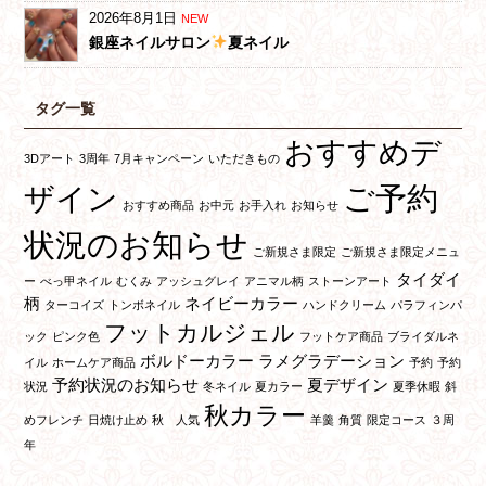
2026年8月1日
NEW
銀座ネイルサロン
夏ネイル
タグ一覧
おすすめデ
3Dアート
3周年
7月キャンペーン
いただきもの
ご予約
ザイン
おすすめ商品
お中元
お手入れ
お知らせ
状況のお知らせ
ご新規さま限定
ご新規さま限定メニュ
タイダイ
ー
べっ甲ネイル
むくみ
アッシュグレイ
アニマル柄
ストーンアート
柄
ネイビーカラー
ターコイズ
トンボネイル
ハンドクリーム
パラフィンパ
フットカルジェル
ック
ピンク色
フットケア商品
ブライダルネ
ボルドーカラー
ラメグラデーション
イル
ホームケア商品
予約
予約
予約状況のお知らせ
夏デザイン
状況
冬ネイル
夏カラー
夏季休暇
斜
秋カラー
めフレンチ
日焼け止め
秋 人気
羊羹
角質
限定コース
３周
年