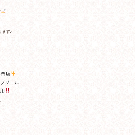
す
ります♪
専門店
プジェル
用
—