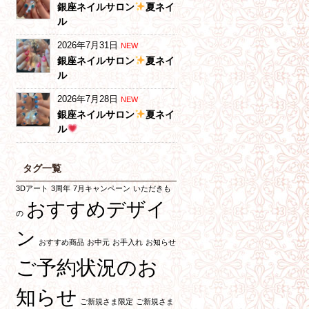
銀座ネイルサロン
夏ネイ
ル
2026年7月31日
NEW
銀座ネイルサロン
夏ネイ
ル
2026年7月28日
NEW
銀座ネイルサロン
夏ネイ
ル
タグ一覧
3Dアート
3周年
7月キャンペーン
いただきも
おすすめデザイ
の
ン
おすすめ商品
お中元
お手入れ
お知らせ
ご予約状況のお
知らせ
ご新規さま限定
ご新規さま