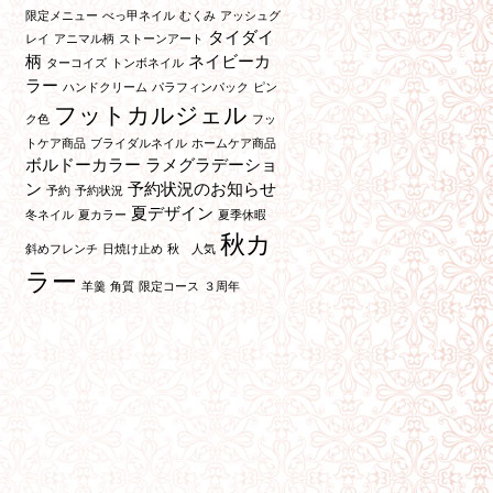
限定メニュー
べっ甲ネイル
むくみ
アッシュグ
タイダイ
レイ
アニマル柄
ストーンアート
柄
ネイビーカ
ターコイズ
トンボネイル
ラー
ハンドクリーム
パラフィンパック
ピン
フットカルジェル
ク色
フッ
トケア商品
ブライダルネイル
ホームケア商品
ボルドーカラー
ラメグラデーショ
ン
予約状況のお知らせ
予約
予約状況
夏デザイン
冬ネイル
夏カラー
夏季休暇
秋カ
斜めフレンチ
日焼け止め
秋 人気
ラー
羊羹
角質
限定コース
３周年