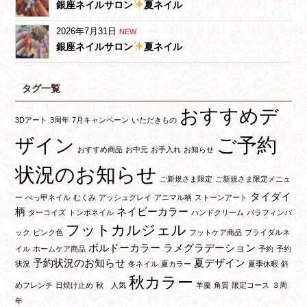
銀座ネイルサロン
夏ネイル
2026年7月31日
NEW
銀座ネイルサロン
夏ネイル
タグ一覧
おすすめデ
3Dアート
3周年
7月キャンペーン
いただきもの
ご予約
ザイン
おすすめ商品
お中元
お手入れ
お知らせ
状況のお知らせ
ご新規さま限定
ご新規さま限定メニュ
タイダイ
ー
べっ甲ネイル
むくみ
アッシュグレイ
アニマル柄
ストーンアート
柄
ネイビーカラー
ターコイズ
トンボネイル
ハンドクリーム
パラフィンパ
フットカルジェル
ック
ピンク色
フットケア商品
ブライダルネ
ボルドーカラー
ラメグラデーション
イル
ホームケア商品
予約
予約
予約状況のお知らせ
夏デザイン
状況
冬ネイル
夏カラー
夏季休暇
斜
秋カラー
めフレンチ
日焼け止め
秋 人気
羊羹
角質
限定コース
３周
年