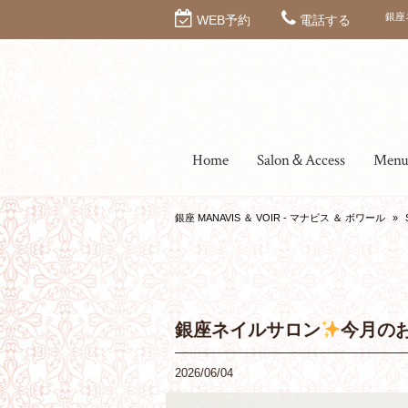
銀座
WEB予約
電話する
Home
Salon＆Access
Men
銀座 MANAVIS ＆ VOIR - マナビス ＆ ボワール
»
銀座ネイルサロン
今月の
2026/06/04