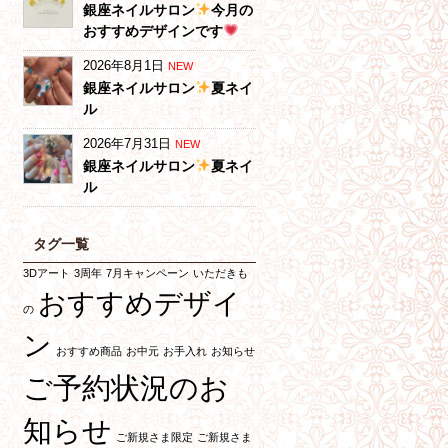
銀座ネイルサロン
今月の
おすすめデザインです
2026年8月1日
NEW
銀座ネイルサロン
夏ネイ
ル
2026年7月31日
NEW
銀座ネイルサロン
夏ネイ
ル
タグ一覧
3Dアート
3周年
7月キャンペーン
いただきも
おすすめデザイ
の
ン
おすすめ商品
お中元
お手入れ
お知らせ
ご予約状況のお
知らせ
ご新規さま限定
ご新規さま