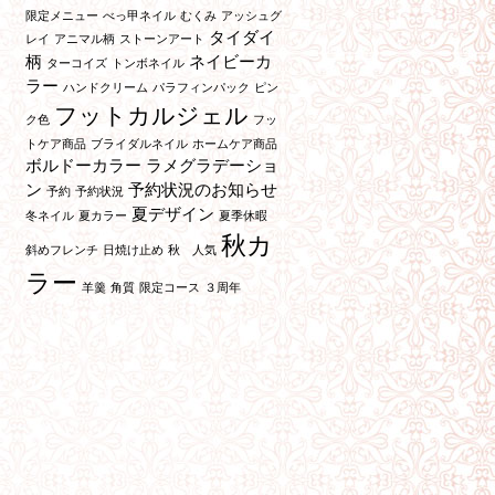
限定メニュー
べっ甲ネイル
むくみ
アッシュグ
タイダイ
レイ
アニマル柄
ストーンアート
柄
ネイビーカ
ターコイズ
トンボネイル
ラー
ハンドクリーム
パラフィンパック
ピン
フットカルジェル
ク色
フッ
トケア商品
ブライダルネイル
ホームケア商品
ボルドーカラー
ラメグラデーショ
ン
予約状況のお知らせ
予約
予約状況
夏デザイン
冬ネイル
夏カラー
夏季休暇
秋カ
斜めフレンチ
日焼け止め
秋 人気
ラー
羊羹
角質
限定コース
３周年