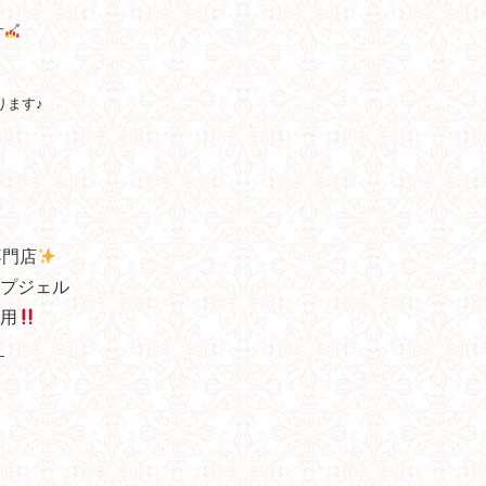
す
ります♪
専門店
プジェル
用
—