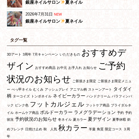
銀座ネイルサロン
夏ネイル
2026年7月31日
NEW
銀座ネイルサロン
夏ネイル
タグ一覧
おすすめデ
3Dアート
3周年
7月キャンペーン
いただきもの
ご予約
ザイン
おすすめ商品
お中元
お手入れ
お知らせ
状況のお知らせ
ご新規さま限定
ご新規さま限定メニュ
タイダイ
ー
べっ甲ネイル
むくみ
アッシュグレイ
アニマル柄
ストーンアート
柄
ネイビーカラー
ターコイズ
トンボネイル
ハンドクリーム
パラフィンパ
フットカルジェル
ック
ピンク色
フットケア商品
ブライダルネ
ボルドーカラー
ラメグラデーション
イル
ホームケア商品
予約
予約
予約状況のお知らせ
夏デザイン
状況
冬ネイル
夏カラー
夏季休暇
斜
秋カラー
めフレンチ
日焼け止め
秋 人気
羊羹
角質
限定コース
３周
年