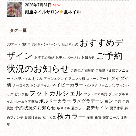
2026年7月31日
NEW
銀座ネイルサロン
夏ネイル
タグ一覧
おすすめデ
3Dアート
3周年
7月キャンペーン
いただきもの
ご予約
ザイン
おすすめ商品
お中元
お手入れ
お知らせ
状況のお知らせ
ご新規さま限定
ご新規さま限定メニュ
タイダイ
ー
べっ甲ネイル
むくみ
アッシュグレイ
アニマル柄
ストーンアート
柄
ネイビーカラー
ターコイズ
トンボネイル
ハンドクリーム
パラフィンパ
フットカルジェル
ック
ピンク色
フットケア商品
ブライダルネ
ボルドーカラー
ラメグラデーション
イル
ホームケア商品
予約
予約
予約状況のお知らせ
夏デザイン
状況
冬ネイル
夏カラー
夏季休暇
斜
秋カラー
めフレンチ
日焼け止め
秋 人気
羊羹
角質
限定コース
３周
年