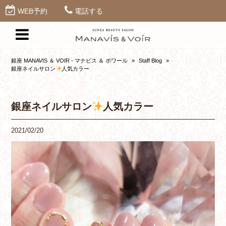
WEB予約
電話する
銀座 MANAVIS ＆ VOIR - マナビス ＆ ボワール
»
Staff Blog
»
銀座ネイルサロン
人気カラー
銀座ネイルサロン
人気カラー
2021/02/20