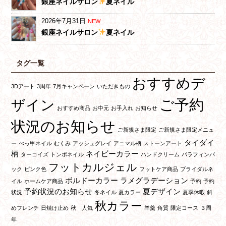
銀座ネイルサロン
夏ネイル
2026年7月31日
NEW
銀座ネイルサロン
夏ネイル
タグ一覧
おすすめデ
3Dアート
3周年
7月キャンペーン
いただきもの
ご予約
ザイン
おすすめ商品
お中元
お手入れ
お知らせ
状況のお知らせ
ご新規さま限定
ご新規さま限定メニュ
タイダイ
ー
べっ甲ネイル
むくみ
アッシュグレイ
アニマル柄
ストーンアート
柄
ネイビーカラー
ターコイズ
トンボネイル
ハンドクリーム
パラフィンパ
フットカルジェル
ック
ピンク色
フットケア商品
ブライダルネ
ボルドーカラー
ラメグラデーション
イル
ホームケア商品
予約
予約
予約状況のお知らせ
夏デザイン
状況
冬ネイル
夏カラー
夏季休暇
斜
秋カラー
めフレンチ
日焼け止め
秋 人気
羊羹
角質
限定コース
３周
年