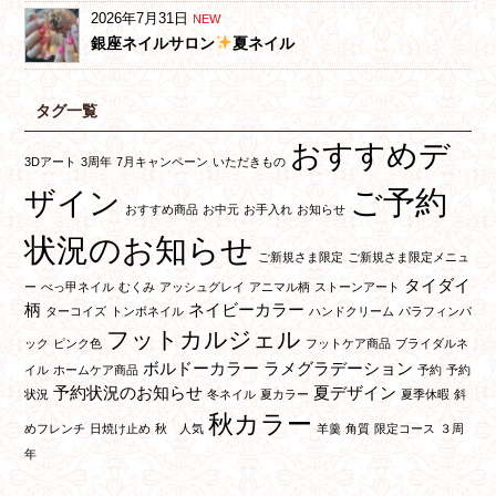
2026年7月31日
NEW
銀座ネイルサロン
夏ネイル
タグ一覧
おすすめデ
3Dアート
3周年
7月キャンペーン
いただきもの
ご予約
ザイン
おすすめ商品
お中元
お手入れ
お知らせ
状況のお知らせ
ご新規さま限定
ご新規さま限定メニュ
タイダイ
ー
べっ甲ネイル
むくみ
アッシュグレイ
アニマル柄
ストーンアート
柄
ネイビーカラー
ターコイズ
トンボネイル
ハンドクリーム
パラフィンパ
フットカルジェル
ック
ピンク色
フットケア商品
ブライダルネ
ボルドーカラー
ラメグラデーション
イル
ホームケア商品
予約
予約
予約状況のお知らせ
夏デザイン
状況
冬ネイル
夏カラー
夏季休暇
斜
秋カラー
めフレンチ
日焼け止め
秋 人気
羊羹
角質
限定コース
３周
年