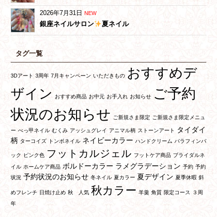
2026年7月31日
NEW
銀座ネイルサロン
夏ネイル
タグ一覧
おすすめデ
3Dアート
3周年
7月キャンペーン
いただきもの
ご予約
ザイン
おすすめ商品
お中元
お手入れ
お知らせ
状況のお知らせ
ご新規さま限定
ご新規さま限定メニュ
タイダイ
ー
べっ甲ネイル
むくみ
アッシュグレイ
アニマル柄
ストーンアート
柄
ネイビーカラー
ターコイズ
トンボネイル
ハンドクリーム
パラフィンパ
フットカルジェル
ック
ピンク色
フットケア商品
ブライダルネ
ボルドーカラー
ラメグラデーション
イル
ホームケア商品
予約
予約
予約状況のお知らせ
夏デザイン
状況
冬ネイル
夏カラー
夏季休暇
斜
秋カラー
めフレンチ
日焼け止め
秋 人気
羊羹
角質
限定コース
３周
年