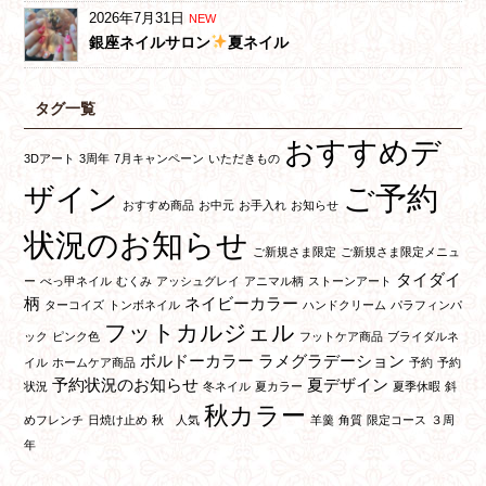
2026年7月31日
NEW
銀座ネイルサロン
夏ネイル
タグ一覧
おすすめデ
3Dアート
3周年
7月キャンペーン
いただきもの
ご予約
ザイン
おすすめ商品
お中元
お手入れ
お知らせ
状況のお知らせ
ご新規さま限定
ご新規さま限定メニュ
タイダイ
ー
べっ甲ネイル
むくみ
アッシュグレイ
アニマル柄
ストーンアート
柄
ネイビーカラー
ターコイズ
トンボネイル
ハンドクリーム
パラフィンパ
フットカルジェル
ック
ピンク色
フットケア商品
ブライダルネ
ボルドーカラー
ラメグラデーション
イル
ホームケア商品
予約
予約
予約状況のお知らせ
夏デザイン
状況
冬ネイル
夏カラー
夏季休暇
斜
秋カラー
めフレンチ
日焼け止め
秋 人気
羊羹
角質
限定コース
３周
年