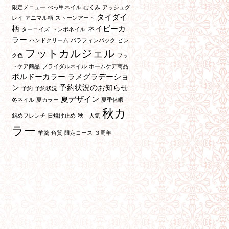
限定メニュー
べっ甲ネイル
むくみ
アッシュグ
タイダイ
レイ
アニマル柄
ストーンアート
柄
ネイビーカ
ターコイズ
トンボネイル
ラー
ハンドクリーム
パラフィンパック
ピン
フットカルジェル
ク色
フッ
トケア商品
ブライダルネイル
ホームケア商品
ボルドーカラー
ラメグラデーショ
ン
予約状況のお知らせ
予約
予約状況
夏デザイン
冬ネイル
夏カラー
夏季休暇
秋カ
斜めフレンチ
日焼け止め
秋 人気
ラー
羊羹
角質
限定コース
３周年