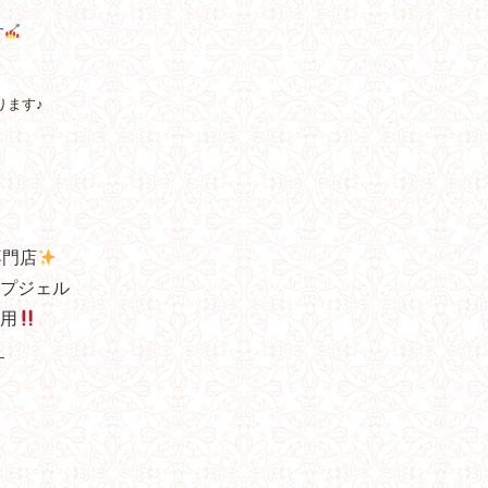
す
ります♪
専門店
プジェル
用
—