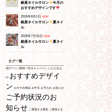
銀座ネイルサロン
今月の
おすすめデザインです
2026年8月1日
NEW
銀座ネイルサロン
夏ネイ
ル
2026年7月31日
NEW
銀座ネイルサロン
夏ネイ
ル
タグ一覧
3Dアート
3周年
7月キャンペーン
いただきも
おすすめデザイ
の
ン
おすすめ商品
お中元
お手入れ
お知らせ
ご予約状況のお
知らせ
ご新規さま限定
ご新規さま