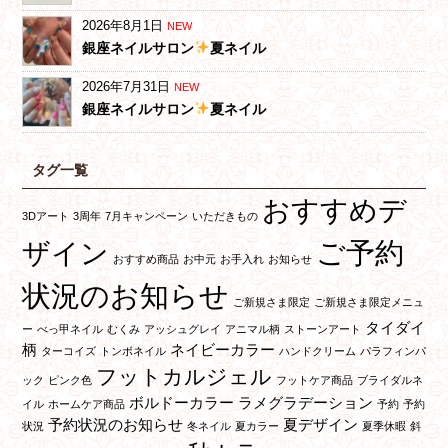
2026年8月1日
NEW
銀座ネイルサロン
夏ネイル
2026年7月31日
NEW
銀座ネイルサロン
夏ネイル
タグ一覧
おすすめデ
3Dアート
3周年
7月キャンペーン
いただきもの
ご予約
ザイン
おすすめ商品
お中元
お手入れ
お知らせ
状況のお知らせ
ご新規さま限定
ご新規さま限定メニュ
タイダイ
ー
べっ甲ネイル
むくみ
アッシュグレイ
アニマル柄
ストーンアート
柄
ネイビーカラー
ターコイズ
トンボネイル
ハンドクリーム
パラフィンパ
フットカルジェル
ック
ピンク色
フットケア商品
ブライダルネ
ボルドーカラー
ラメグラデーション
イル
ホームケア商品
予約
予約
予約状況のお知らせ
夏デザイン
状況
冬ネイル
夏カラー
夏季休暇
斜