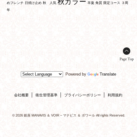
秋カラー
めフレンチ
日焼け止め
秋 人気
羊羹
角質
限定コース
３周
年
Page Top
Powered by
Translate
会社概要
衛生管理基準
プライバシーポリシー
利用規約
© 2026 銀座 MANAVIS ＆ VOIR – マナビス ＆ ボワール All rights Reserved.