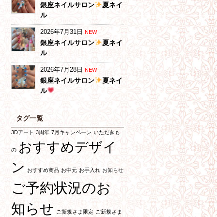
銀座ネイルサロン
夏ネイ
ル
2026年7月31日
NEW
銀座ネイルサロン
夏ネイ
ル
2026年7月28日
NEW
銀座ネイルサロン
夏ネイ
ル
タグ一覧
3Dアート
3周年
7月キャンペーン
いただきも
おすすめデザイ
の
ン
おすすめ商品
お中元
お手入れ
お知らせ
ご予約状況のお
知らせ
ご新規さま限定
ご新規さま