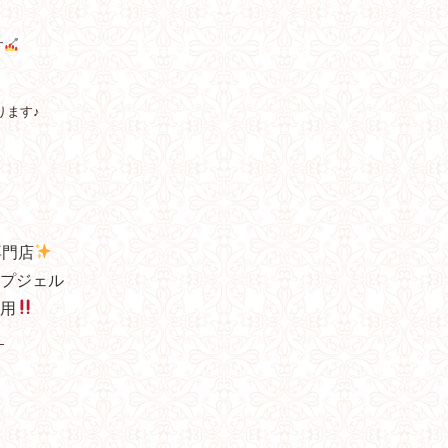
す
ります♪
専門店
プジェル
用
—