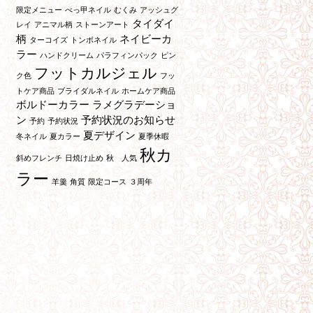
限定メニュー
べっ甲ネイル
むくみ
アッシュグ
タイダイ
レイ
アニマル柄
ストーンアート
柄
ネイビーカ
ターコイズ
トンボネイル
ラー
ハンドクリーム
パラフィンパック
ピン
フットカルジェル
ク色
フッ
トケア商品
ブライダルネイル
ホームケア商品
ボルドーカラー
ラメグラデーショ
ン
予約状況のお知らせ
予約
予約状況
夏デザイン
冬ネイル
夏カラー
夏季休暇
秋カ
斜めフレンチ
日焼け止め
秋 人気
ラー
羊羹
角質
限定コース
３周年