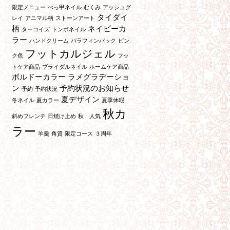
限定メニュー
べっ甲ネイル
むくみ
アッシュグ
タイダイ
レイ
アニマル柄
ストーンアート
柄
ネイビーカ
ターコイズ
トンボネイル
ラー
ハンドクリーム
パラフィンパック
ピン
フットカルジェル
ク色
フッ
トケア商品
ブライダルネイル
ホームケア商品
ボルドーカラー
ラメグラデーショ
ン
予約状況のお知らせ
予約
予約状況
夏デザイン
冬ネイル
夏カラー
夏季休暇
秋カ
斜めフレンチ
日焼け止め
秋 人気
ラー
羊羹
角質
限定コース
３周年