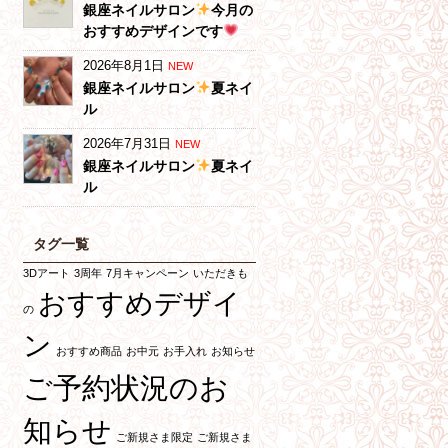
銀座ネイルサロン
今月の
おすすめデザインです
2026年8月1日
NEW
銀座ネイルサロン
夏ネイ
ル
2026年7月31日
NEW
銀座ネイルサロン
夏ネイ
ル
タグ一覧
3Dアート
3周年
7月キャンペーン
いただきも
おすすめデザイ
の
ン
おすすめ商品
お中元
お手入れ
お知らせ
ご予約状況のお
知らせ
ご新規さま限定
ご新規さま