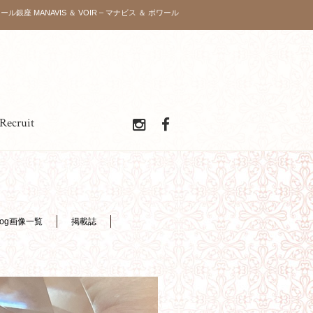
ボワール銀座 MANAVIS ＆ VOIR – マナビス ＆ ボワール
Recruit
log画像一覧
掲載誌